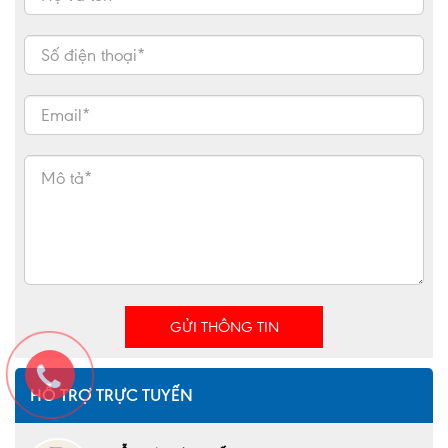
GỬI THÔNG TIN
HỖ TRỢ TRỰC TUYẾN