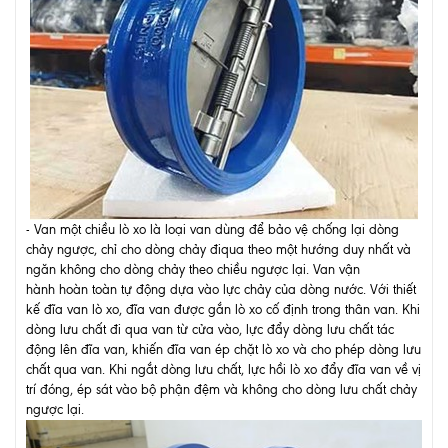
- Van một chiều lò xo là loại van dùng để bảo vệ chống lại dòng
chảy ngược, chỉ cho dòng chảy điqua theo một hướng duy nhất và
ngăn không cho dòng chảy theo chiều ngược lại. Van vận
hành hoàn toàn tự động dựa vào lực chảy của dòng nước. Với thiết
kế đĩa van lò xo, đĩa van được gắn lò xo cố định trong thân van. Khi
dòng lưu chất đi qua van từ cửa vào, lực đẩy dòng lưu chất tác
động lên đĩa van, khiến đĩa van ép chặt lò xo và cho phép dòng lưu
chất qua van. Khi ngắt dòng lưu chất, lực hồi lò xo đẩy đĩa van về vị
trí đóng, ép sát vào bộ phận đệm và không cho dòng lưu chất chảy
ngược lại.