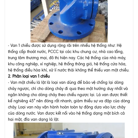
- Van 1 chiều được sử dụng rộng rãi trên nhiều hệ thống như: Hệ
thống cấp thoát nước, PCCC tại các khu chung cư, nhà cao tầng,
trung tâm thương mại, đô thị hiện nay. Các hệ thống của nhà máy,
khu công nghiệp, xí nghiệp, hệ thống thông gió, hệ thống cứa hỏa,
hệ thống điều hòa khí, xử lí nước thải không thể thiếu van một chiều.
2. Phân loại van 1 chiều
- Van một chiều lá lật là loại van dùng để bảo vệ chống lại dòng
chảy ngược, chỉ cho dòng chảy đi qua theo một hướng duy nhất và
ngăn không cho dòng chảy theo chiều ngược lại. Lá van được thiết
kế nghiêng 45° nên đóng rất nhanh, giảm thiểu sự va đập của dòng
chảy. Loại van này vận hành hoàn toàn tự động dựa vào lực chảy
của dòng nước. Van được kết nối vào hệ thống dạng mặt bích cả
hai mặt, đĩa van dạng lá lật.