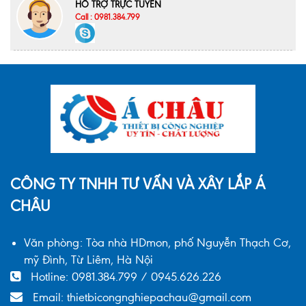
HỖ TRỢ TRỰC TUYẾN
Call : 0981.384.799
CÔNG TY TNHH TƯ VẤN VÀ XÂY LẮP Á
CHÂU
Văn phòng: Tòa nhà HDmon, phố Nguyễn Thạch Cơ,
mỹ Đình, Từ Liêm, Hà Nội
Hotline: 0981.384.799 / 0945.626.226
Email: thietbicongnghiepachau@gmail.com