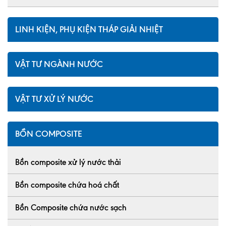
LINH KIỆN, PHỤ KIỆN THÁP GIẢI NHIỆT
VẬT TƯ NGÀNH NƯỚC
VẬT TƯ XỬ LÝ NƯỚC
BỒN COMPOSITE
Bồn composite xử lý nước thải
Bồn composite chứa hoá chất
Bồn Composite chứa nước sạch